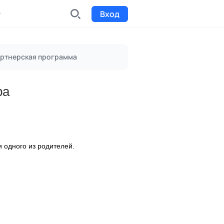
Вход
INDX
ртнерская программа
Интернет-биржа
ра
Funding
Сбор средств на проекты
Билеты на мероприятия
к
Выпуск и продажа билетов
 одного из родителей.