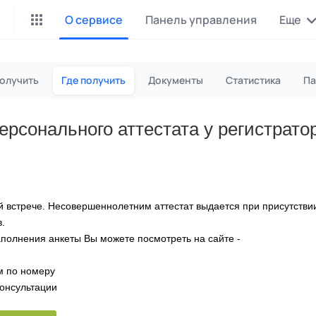
О сервисе
Панель управления
Еще
Майнинг Monero
P2P обмен
получить
Где получить
Документы
Статистика
Па
Инструмент для добычи
Заработок на P2P обмене
Monero
ерсонального аттестата у регистрато
CashBox
Files
Оплата за действие
Продажа файлов
Донаты
Коллективные покупки
Вознаграждения от зрителей
Сервис совместных закупо
 встрече. Несовершеннолетним аттестат выдается при присутствии
.
InstaDo.com
полнения анкеты Вы можете посмотреть на сайте -
Фриланс-биржа
м по номеру
онсультации